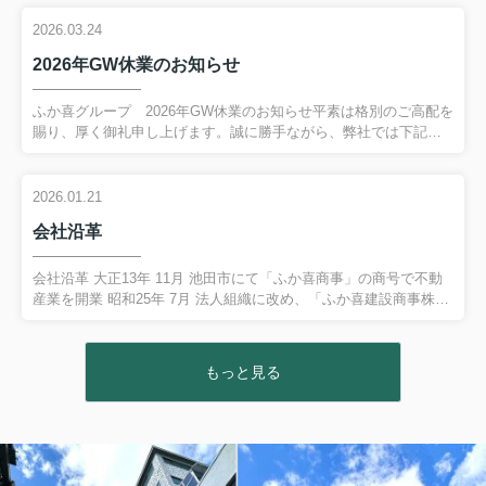
９日（日）～２０２６年８月１６日（日） の期間休業させてい
ただきます。期間中はご不便をおかけいたしますが、何卒ご了承
2026.03.24
のほどお願い申し上げます。２０２６年８月１７日（月）より通
2026年GW休業のお知らせ
常通り営業（10：00～18：00）致します。休業期間中にいただい
たお問い合わせにつきましては２０２６年８月１７日（月）以降
に順次対応させていただきます。今後ともよろしくお願い申し上
ふか喜グループ 2026年GW休業のお知らせ平素は格別のご高配を
げます。*****************************...
賜り、厚く御礼申し上げます。誠に勝手ながら、弊社では下記を
GW休業とさせていただきます。【休業期間】２０２６年４月２５
日（土）～２０２６年５月６日（水） の期間休業させていただ
きます。期間中はご不便をおかけいたしますが、何卒ご了承のほ
2026.01.21
どお願い申し上げます。２０２６年５月７日（木）より通常通り
会社沿革
営業（10：00～18：00）致します。休業期間中にいただいたお問
い合わせにつきましては２０２６年５月７日（木）以降に順次対
応させていただきます。今後ともよろしくお願い申し上げます。
会社沿革 大正13年 11月 池田市にて「ふか喜商事」の商号で不動
*******************************...
産業を開業 昭和25年 7月 法人組織に改め、「ふか喜建設商事株式
会社」と称する資本金50万円 昭和29年 1月 宝塚市花屋敷つつじガ
丘に山林約8万㎡を開発「ふか喜荘園」の名で宅地造成 ...
もっと見る